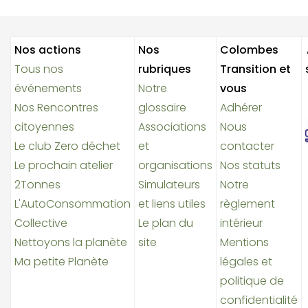
Nos actions
Nos
Colombes
Tous nos
rubriques
Transition et
événements
Notre
vous
Nos Rencontres
glossaire
Adhérer
citoyennes
Associations
Nous
Le club Zero déchet
et
contacter
Le prochain atelier
organisations
Nos statuts
2Tonnes
Simulateurs
Notre
L'AutoConsommation
et liens utiles
règlement
Collective
Le plan du
intérieur
Nettoyons la planète
site
Mentions
Ma petite Planète
légales et
politique de
confidentialité