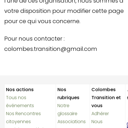
l’une de ces organisation, nous sommes à
votre disposition pour modifier cette page
pour ce qui vous concerne.
Pour nous contacter :
colombes.transition@gmail.com
Nos actions
Nos
Colombes
Tous nos
rubriques
Transition et
événements
Notre
vous
Nos Rencontres
glossaire
Adhérer
citoyennes
Associations
Nous