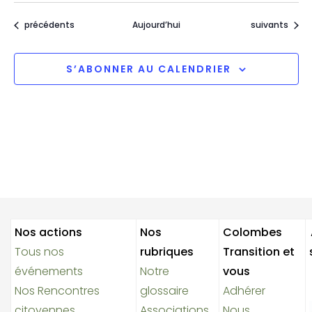
Évènements
Évènements
précédents
Aujourd’hui
suivants
S’ABONNER AU CALENDRIER
Nos actions
Nos
Colombes
Tous nos
rubriques
Transition et
événements
Notre
vous
Nos Rencontres
glossaire
Adhérer
citoyennes
Associations
Nous