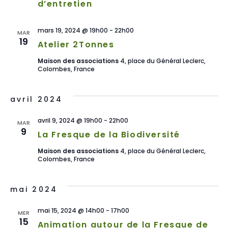
d’entretien
VUE
mars 19, 2024 @ 19h00
-
22h00
MAR
ÉVÈ
19
Atelier 2Tonnes
Maison des associations
4, place du Général Leclerc,
Colombes, France
avril 2024
avril 9, 2024 @ 19h00
-
22h00
MAR
9
La Fresque de la Biodiversité
Maison des associations
4, place du Général Leclerc,
Colombes, France
mai 2024
mai 15, 2024 @ 14h00
-
17h00
MER
15
Animation autour de la Fresque de