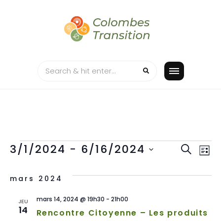
Skip
to
content
ÉVÈNEMENTS
REC
N
3/1/2024
 - 
6/16/2024
RECHERC
LISTE
Sélectionnez
D
ET
une
mars 2024
V
date.
NAV
mars 14, 2024 @ 19h30
-
21h00
JEU
É
14
Rencontre Citoyenne – Les produits
DE