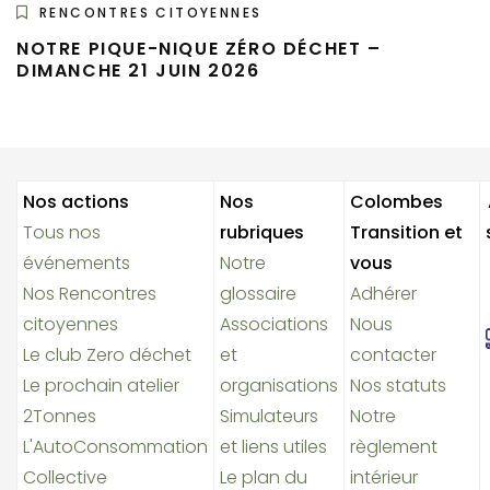
RENCONTRES CITOYENNES
NOTRE PIQUE-NIQUE ZÉRO DÉCHET –
DIMANCHE 21 JUIN 2026
Nos actions
Nos
Colombes
Tous nos
rubriques
Transition et
événements
Notre
vous
Nos Rencontres
glossaire
Adhérer
citoyennes
Associations
Nous
Le club Zero déchet
et
contacter
Le prochain atelier
organisations
Nos statuts
2Tonnes
Simulateurs
Notre
L'AutoConsommation
et liens utiles
règlement
Collective
Le plan du
intérieur